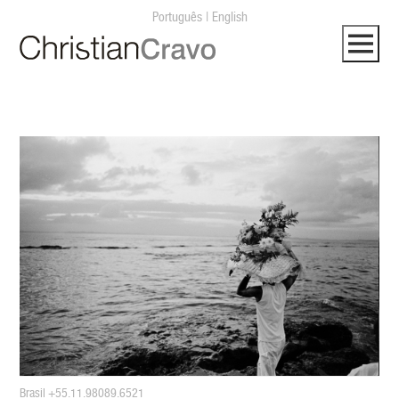
Português
|
English
Brasil +55.11.98089.6521