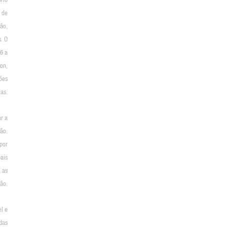
 de
ão,
. O
16 a
ton,
ões
as.
ar a
ão.
por
ais
 as
ão.
l e
das