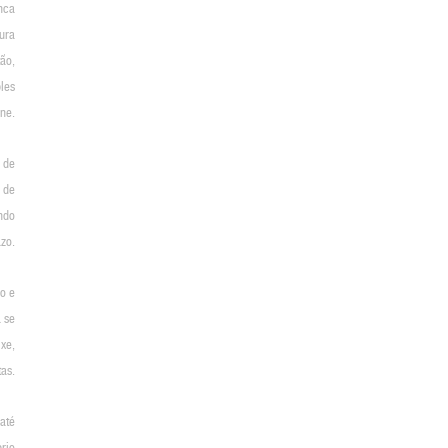
nca
tura
tão,
les
ene.
 de
 de
ndo
azo.
o e
a se
xe,
tas.
 até
prio