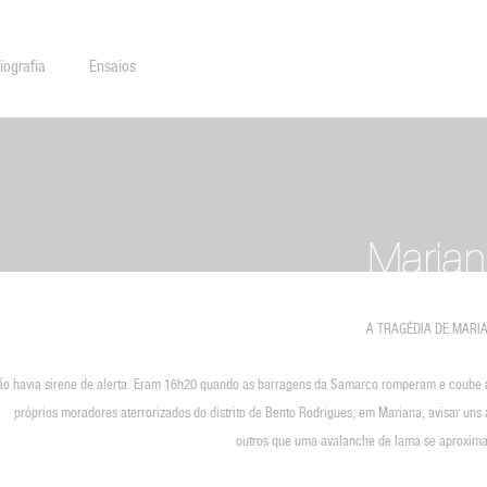
iografia
Ensaios
A TRAGÉDIA DE MARI
ão havia sirene de alerta. Eram 16h20 quando as barragens da Samarco romperam e coube 
próprios moradores aterrorizados do distrito de Bento Rodrigues, em Mariana, avisar uns
outros que uma avalanche de lama se aproxima