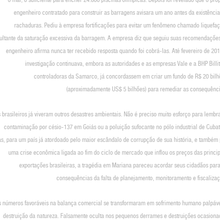
engenheiro contratado para construir as barragens avisara um ano antes da existência
rachaduras. Pediu à empresa fortificações para evitar um fenômeno chamado liquefaç
ultante da saturação excessiva da barragem. A empresa diz que seguiu suas recomendações
engenheiro afirma nunca ter recebido resposta quando foi cobrá-las. Até fevereiro de 20
investigação continuava, embora as autoridades e as empresas Vale e a BHP Billi
controladoras da Samarco, já concordassem em criar um fundo de R$ 20 bilh
(aproximadamente US$ 5 bilhões) para remediar as consequênci
 brasileiros já viveram outros desastres ambientais. Não é preciso muito esforço para lembr
contaminação por césio-137 em Goiás ou a poluição sufocante no pólo industrial de Cubat
s, para um país já atordoado pelo maior escândalo de corrupção de sua história, e também 
uma crise econômica ligada ao fim do ciclo de mercado que inflou os preços das princip
exportações brasileiras, a tragédia em Mariana pareceu acordar seus cidadãos para
consequências da falta de planejamento, monitoramento e fiscalizaç
s números favoráveis na balança comercial se transformaram em sofrimento humano palpáve
destruição da natureza. Falsamente oculta nos pequenos derrames e destruições ocasiona