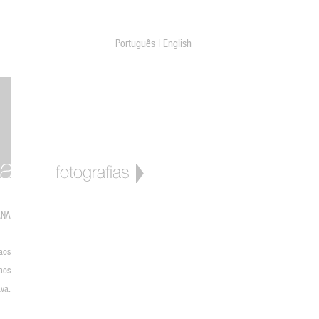
Português
|
English
ANA
aos
 aos
va.