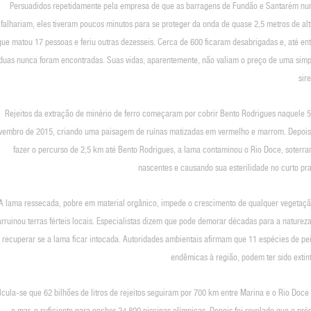
Persuadidos repetidamente pela empresa de que as barragens de Fundão e Santarém nu
falhariam, eles tiveram poucos minutos para se proteger da onda de quase 2,5 metros de al
que matou 17 pessoas e feriu outras dezesseis. Cerca de 600 ficaram desabrigadas e, até en
duas nunca foram encontradas. Suas vidas, aparentemente, não valiam o preço de uma simp
sir
Rejeitos da extração de minério de ferro começaram por cobrir Bento Rodrigues naquele 5
vembro de 2015, criando uma paisagem de ruínas matizadas em vermelho e marrom. Depois
fazer o percurso de 2,5 km até Bento Rodrigues, a lama contaminou o Rio Doce, soterra
nascentes e causando sua esterilidade no curto pr
A lama ressecada, pobre em material orgânico, impede o crescimento de qualquer vegetaçã
arruinou terras férteis locais. Especialistas dizem que pode demorar décadas para a naturez
recuperar se a lama ficar intocada. Autoridades ambientais afirmam que 11 espécies de pei
endêmicas à região, podem ter sido extin
lcula-se que 62 bilhões de litros de rejeitos seguiram por 700 km entre Marina e o Rio Doce
o mar, o suficiente para encher 24.800 piscinas olímpicas. Depois foi revelado que o pró