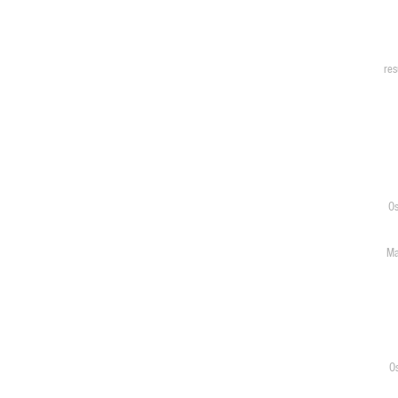
res
Os
Ma
O