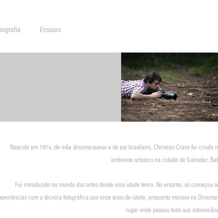
iografia
Ensaios
Nascido em 1974, de mãe dinamarquesa e de pai brasileiro, Christian Cravo foi criado 
ambiente artístico na cidade de Salvador, Ba
Foi introduzido no mundo das artes desde uma idade tenra. No entanto, só começou s
xperiências com a técnica fotográfica aos onze anos de idade, enquanto morava na Dinamar
lugar onde passou toda sua adolescênc