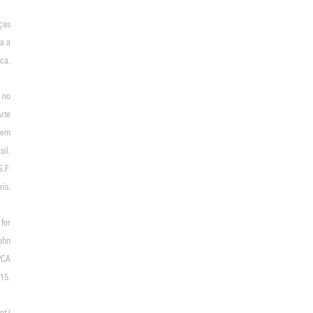
rças
a a
ca.
s no
rte
 em
sil,
.F.
ris.
for
ohn
PCA
015.
et (