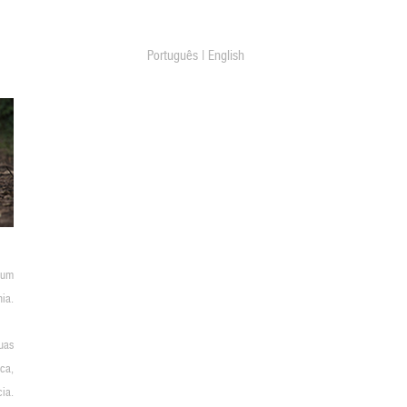
Português
|
English
num
hia.
uas
ca,
ia.