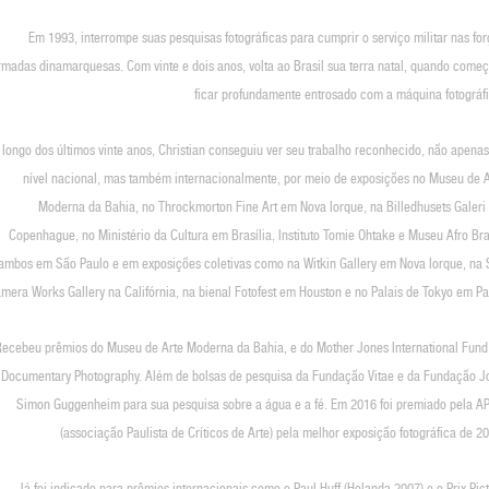
Em 1993, interrompe suas pesquisas fotográficas para cumprir o serviço militar nas fo
rmadas dinamarquesas. Com vinte e dois anos, volta ao Brasil sua terra natal, quando começ
ficar profundamente entrosado com a máquina fotográfi
 longo dos últimos vinte anos, Christian conseguiu ver seu trabalho reconhecido, não apena
nível nacional, mas também internacionalmente, por meio de exposições no Museu de A
Moderna da Bahia, no Throckmorton Fine Art em Nova Iorque, na Billedhusets Galeri
Copenhague, no Ministério da Cultura em Brasília, Instituto Tomie Ohtake e Museu Afro Bra
ambos em São Paulo e em exposições coletivas como na Witkin Gallery em Nova Iorque, na S
mera Works Gallery na Califórnia, na bienal Fotofest em Houston e no Palais de Tokyo em Pa
Recebeu prêmios do Museu de Arte Moderna da Bahia, e do Mother Jones International Fund 
Documentary Photography. Além de bolsas de pesquisa da Fundação Vitae e da Fundação J
Simon Guggenheim para sua pesquisa sobre a água e a fé. Em 2016 foi premiado pela A
(associação Paulista de Críticos de Arte) pela melhor exposição fotográfica de 2
Já foi indicado para prêmios internacionais como o Paul Huff (Holanda 2007) e o Prix Pict