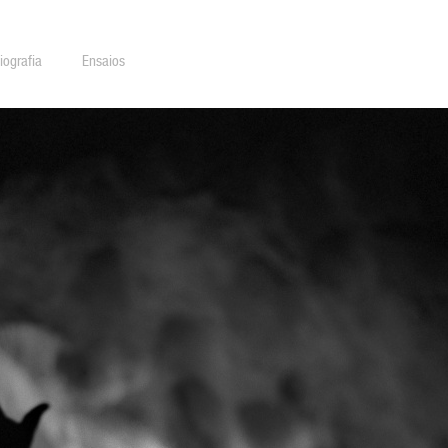
iografia
Ensaios