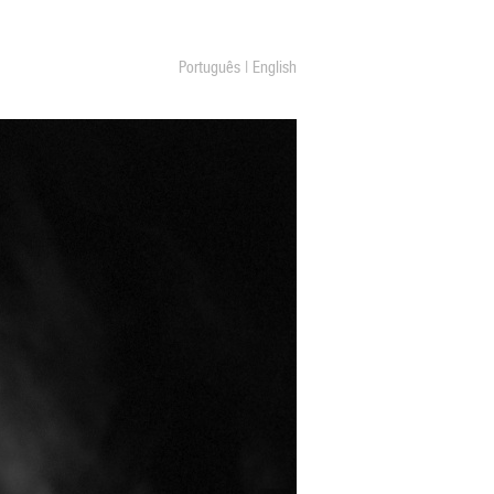
Português
|
English